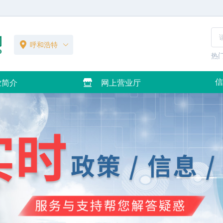
呼和浩特
热
信
简介
网上营业厅