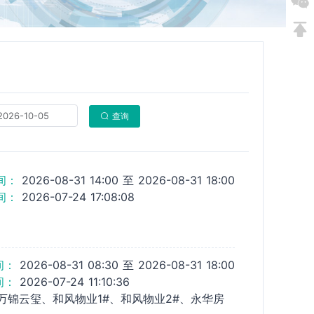
查询
间：
2026-08-31 14:00 至 2026-08-31 18:00
间：
2026-07-24 17:08:08
间：
2026-08-31 08:30 至 2026-08-31 18:00
间：
2026-07-24 11:10:36
锦云玺、和风物业1#、和风物业2#、永华房