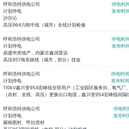
：
呼和浩特供电公司
停电时
：
计划停电
发布时
：
沙尔沁
：
高压964六犋牛线（城市）全线计划检修
：
呼和浩特供电公司
停电时
：
计划停电
发布时
：
鼎盛华房地产，内蒙古鑫润置业
：
高压957海东路线（城市，部分）技改
：
呼和浩特供电公司
停电时
：
计划停电
发布时
：
110kV鑫川变954宏峰线全部用户（工业园区服务街、氧气
：
（农村、全线、高压）更换出口电缆，鑫川变954宏峰线间隔
：
呼和浩特供电公司
停电时
：
计划停电
发布时
：
碾格图村、甲拉营村