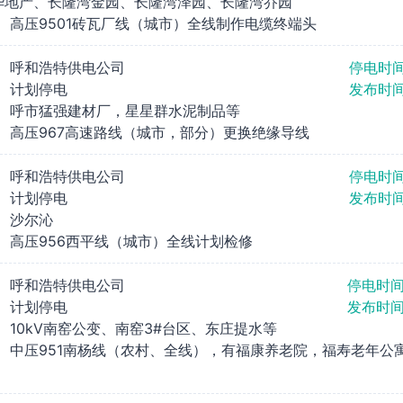
华地产、长隆湾金园、长隆湾泽园、长隆湾乔园
：
高压9501砖瓦厂线（城市）全线制作电缆终端头
：
呼和浩特供电公司
停电时
：
计划停电
发布时
：
呼市猛强建材厂，星星群水泥制品等
：
高压967高速路线（城市，部分）更换绝缘导线
：
呼和浩特供电公司
停电时
：
计划停电
发布时
：
沙尔沁
：
高压956西平线（城市）全线计划检修
：
呼和浩特供电公司
停电时
：
计划停电
发布时
：
10kV南窑公变、南窑3#台区、东庄提水等
：
中压951南杨线（农村、全线），有福康养老院，福寿老年公