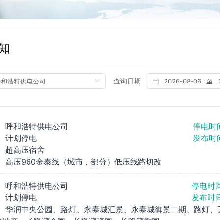
知
查询日期
至
：
呼和浩特供电公司
停电时
：
计划停电
发布时
：
超高压宿舍
：
高压960金泰线（城市，部分）低压线路切改
：
呼和浩特供电公司
停电时
：
计划停电
发布时
：
华润中央公园、路灯、永泰城汇景、永泰城御景二期、路灯、万