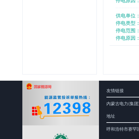
停电原因
供电单位
停电类型
停电范围
停电原因
友情链接
内蒙古电力(集团
地址
呼和浩特市赛罕